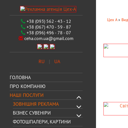
Цех А
»
Вид
+38 (093) 562 - 43 - 12
+38 (067) 470 - 59 - 87
+38 (096) 496 - 78 - 07
ceha.com.ua@gmail.com
ТАБЛИЧКИ
НЕ СВІТ
RU
UA
- офісна табличка;
- режим роботи;
- адресна табличка
ГОЛОВНА
ПРО КОМПАНІЮ
НАШІ ПОСЛУГИ
ЗОВНІШНЯ РЕКЛАМА
СВІТЛОВІ ВИВІСКИ
ВИВІСКА НА П
БІЗНЕС СУВЕНІРИ
(ЛАЙТБОКСИ)
КРОНШТЕ
ФОТОШПАЛЕРИ, КАРТИНИ
- фасадні світлові вивіски;
- двостороння вивіска на