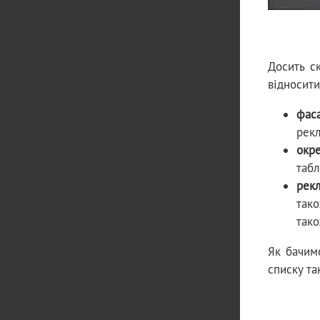
Досить с
відносити
фас
рекл
окр
табл
рекл
тако
тако
Як бачимо
списку та