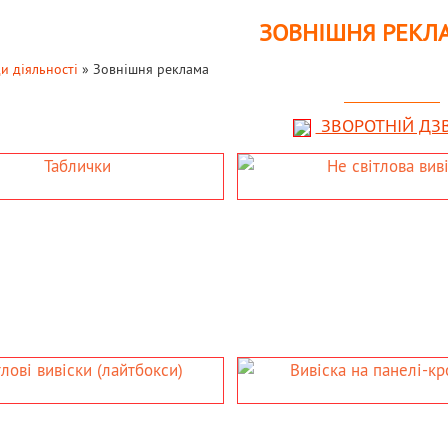
ЗОВНІШНЯ РЕКЛ
и діяльності
»
Зовнішня реклама
ЗВОРОТНІЙ ДЗ
ЛОВА ВИВІСКА
ІНФОРМАЦІЙНІ СТЕНД
- фасадна вивіска;
- інформаційний сте
- інтер’єрна вивіска;
- куточок споживача
- рекламній планшет
АНЕЛІ-
АКРИ
ЙН
- декоративна світлова панель;
 панелі-
- подарунковий акрилайт;