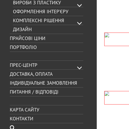
ВИРОБИ З ПЛАСТИКУ
- інтер’єрні світлові вивіски
кронштейн;
- вивіска на торець будів
ОФОРМЛЕННЯ ІНТЕР’ЄРУ
КОМПЛЕКСНІ РІШЕННЯ
ДИЗАЙН
ПРАЙСОВІ ЦІНИ
БУКВИ, СИМВОЛИ
ДАХ
ПОРТФОЛІО
- фасадні букви;
- дахові установки з ре
- інтер’єрні букви та символи;
букв;
- наземні букви
- дахові лайтбокси
ПРЕС-ЦЕНТР
ДОСТАВКА, ОПЛАТА
ІНДИВІДУАЛЬНЕ ЗАМОВЛЕННЯ
ПИТАННЯ / ВІДПОВІДІ
РОСТОВІ ФІГУРИ
ВИСТАВКОВИЙ 
РЕКЛАМНА С
- інтер’єрна ростова фігура;
КАРТА САЙТУ
- п
- зовнішня ростова фігура
КОНТАКТИ
- в
- і