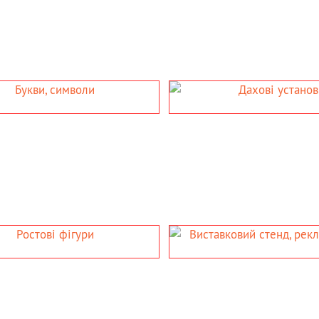
- інтер’єрна вивіска
лі
ОВІ УСТАНОВКИ
СТЕЛИ, П
кламних
- стели у в’їзду до міста;
- стела для супермаркету і
торгового центру;
- пілон для автосалону
СТЕНД,
НА
ТІЙКА
- навігація у магазині, бізнес чи
резентаційна стійка;
торговому центрі;
иставковий стенд
- вулична навігація
нформаційна стійка