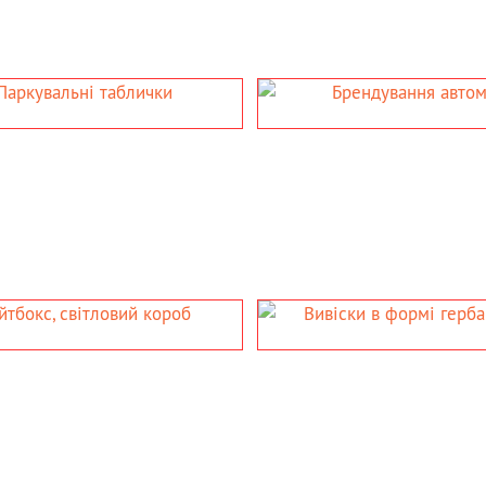
ТОМОБІЛІВ
РЕКЛАМНІ ВКАЗІВНИК
омобілів;
- таблички вказівники;
орта рекламою.
- стенди вказівники;
- навігаційні стели;
- штендери;
- вивіски у вигляді вказівника.
І ГЕРБА
ОФОРМЛЕННЯ ВІТРИ
)
Поклейка вуличних та внутрішніх
ю символікою
вітрин ТРЦ, магазину, кафе,
ресторану, банку та інших видів
бізнесів