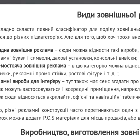
Види зовнішньої
кладно скласти певний класифікатор для поділу зовнішнь
ся до різних підкатегоріях. Але для того, щоб хоч трохи вне
адна зовнішня реклама
– сюди можна віднести такі вироби, як
амні букви і символи, дахові установки, консольні вивіски;
емостояча зовнішня реклама
– в цю категорію можна віднест
ички, рекламні промо стійки, ростові фігури і т. д .;
амні вироби для інтер’єру
– тут також має сенс згадати про р
ж можуть застосовуватися і всередині приміщення, наприкл
ж сюди відносяться акрилайти, офісні та навігаційні табличк
, різні рекламні конструкції часто перетинаються один з
кож можна додати P.O.S матеріали для місць продажів, або вис
Виробництво, виготовлення зовні