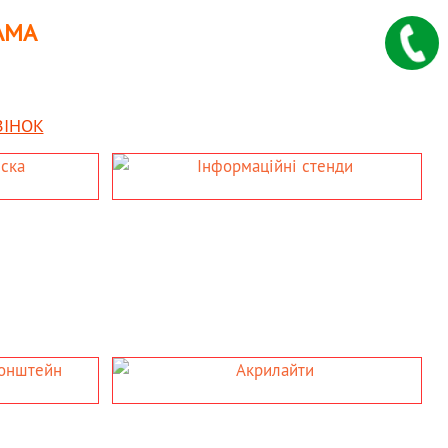
АМА
ВІНОК
И
нд;
ЛАЙТИ