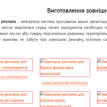
Виготовлення зовніш
 реклама
– невід’ємна частина просування вашої організаці
б якісно виділятися серед тисячі конкурентів необхідно 
них послуг або товару, персональна родзинка, територіал
 важливо не забути про зовнішню рекламу, оскільки са
НИ, СУПЕРМАРКЕТИ
БАНКИ, ФІНАНСОВІ ОРГАНІЗАЦІЇ