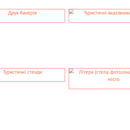
ЗІВНИКИ,
ВИВІСКА З ГНУЧКОГО (LED,
ФЛЕКС) НЕОНА
истичні
- логотип із гнучкого неону для
х пам'яток,
оформлення приміщення;
раси
- декор вітрини за допомогою LED
неону.
ФОТОЗОНА)
ІНДИВІДУАЛЬНЕ
ІСТО
ЗАМОВЛЕННЯ
Унікальний, нестандартний виріб
джевої стели;
ді букв для