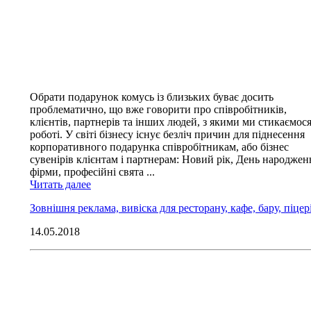
Обрати подарунок комусь із близьких буває досить
проблематично, що вже говорити про співробітників,
клієнтів, партнерів та інших людей, з якими ми стикаємос
роботі. У світі бізнесу існує безліч причин для піднесення
корпоративного подарунка співробітникам, або бізнес
сувенірів клієнтам і партнерам: Новий рік, День народжен
фірми, професійні свята ...
Читать далее
Зовнішня реклама, вивіска для ресторану, кафе, бару, піцері
14.05.2018