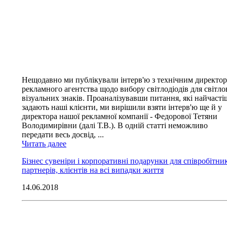
Нещодавно ми публікували інтерв'ю з технічним директо
рекламного агентства щодо вибору світлодіодів для світл
візуальних знаків. Проаналізувавши питання, які найчасті
задають наші клієнти, ми вирішили взяти інтерв'ю ще й у
директора нашої рекламної компанії - Федорової Тетяни
Володимирівни (далі Т.В.). В одній статті неможливо
передати весь досвід, ...
Читать далее
Бізнес сувеніри і корпоративні подарунки для співробітник
партнерів, клієнтів на всі випадки життя
14.06.2018