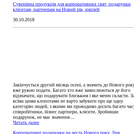
Сувенірна продукція для корпоративних свят, подарунки
клієнтам, партнерам на Новий рік, ювілей
30.10.2018
Закінчується другий місяць осені, а значить до Нового рок
вже рукою подати. Багато хто вже замислюються де його
відзначати, що подарувати близьким і яке меню скласти. З
всіма цими клопотами не варто забувати про ще одну
категорію людей, з якими ми проводимо досить багато час
співробітники, бізнес партнери, клієнти. Зробивши
подарунок, не має значення ...
Читать далее
Корпоративні подарунки на честь Нового року, Дня