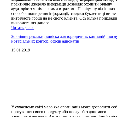
практичне джерело інформації дозволяє охопити більшу
аудиторію з мінімальними втратами. На відміну від інших
способів поширення інформації, завдяки буклентиці ви не
витрачаєте гроші на не свого клієнта. Ось кілька прикладі
використання даного ...
Читать далее
Зовнішня реклама, вивіска для юридичних компаній, послу
нотаріальних контор, офісів адвокатів
15.01.2019
У сучасному світі мало яка організація може дозволити соб
просування свого продукту або послуг без допомоги
зовнішньої реклами. З її допомогою ваш потенційний кліє