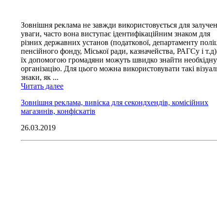
Зовнішня реклама не завжди використовується для залуче
уваги, часто вона виступає ідентифікаційним знаком для
різних державних установ (податкової, департаменту поліц
пенсійного фонду, Міської ради, казначейства, РАГСу і т.д)
їх допомогою громадяни можуть швидко знайти необхідну
організацію. Для цього можна використовувати такі візуал
знаки, як ...
Читать далее
Зовнішня реклама, вивіска для секондхендів, комісійних
магазинів, конфіскатів
26.03.2019