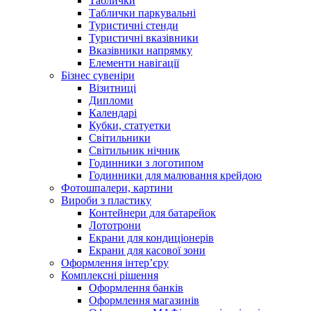
Таблички
Таблички паркувальні
Туристичні стенди
Туристичні вказівники
Вказівники напрямку
Елементи навігації
Бізнес сувеніри
Візитниці
Дипломи
Календарі
Кубки, статуетки
Світильники
Світильник нічник
Годинники з логотипом
Годинники для малювання крейдою
Фотошпалери, картини
Вироби з пластику
Контейнери для батарейок
Лототрони
Екрани для кондиціонерів
Екрани для касової зони
Оформлення інтер’єру
Комплексні рішення
Оформлення банків
Оформлення магазинів