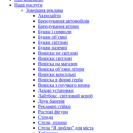
Наші послуги
Зовнішня реклама
Акрилайти
Брендування автомобілів
Брендування вітрин
Букви і символи
Букви об’ємні
Букви світлові
Букви наземні
Вивіски не світлові
Вивіски світлові
Вивіска на магазин
Вивіска об’ємні літери
Вивіски консольні
Вивіска в формі герба
Вивіска з гнучкого неона
Дахові установки
Лайтбокс, світловий короб
Друк банерів
Рекламні стійки
Ростові фігури
Стенди
Стели, пілони
Стела “Я люблю” для міста