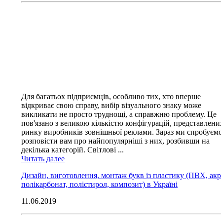
Для багатьох підприємців, особливо тих, хто вперше
відкриває свою справу, вибір візуального знаку може
викликати не просто труднощі, а справжню проблему. Це
пов'язано з великою кількістю конфігурацій, представлени
ринку виробників зовнішньої реклами. Зараз ми спробуєм
розповісти вам про найпопулярніші з них, розбивши на
декілька категорій. Світлові ...
Читать далее
Дизайн, виготовлення, монтаж букв із пластику (ПВХ, акр
полікарбонат, полістирол, композит) в Україні
11.06.2019