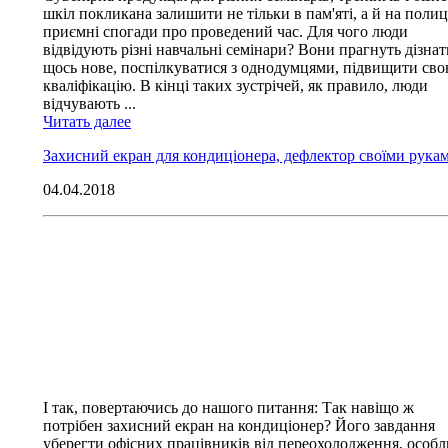
шкіл покликана залишити не тільки в пам'яті, а й на полиц
приємні спогади про проведений час. Для чого люди
відвідують різні навчальні семінари? Вони прагнуть дізнат
щось нове, поспілкуватися з однодумцями, підвищити св
кваліфікацію. В кінці таких зустрічей, як правило, люди
відчувають ...
Читать далее
Захисний екран для кондиціонера, дефлектор своїми рука
04.04.2018
І так, повертаючись до нашого питання: Так навіщо ж
потрібен захисний екран на кондиціонер? Його завдання
уберегти офісних працівників від переохолодження, особ