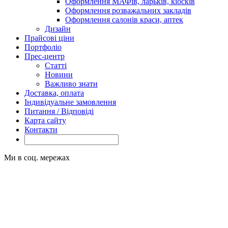
Оформлення МАФів, ларьків, кіосків
Оформлення розважальних закладів
Оформлення салонів краси, аптек
Дизайн
Прайсові ціни
Портфоліо
Прес-центр
Статті
Новини
Важливо знати
Доставка, оплата
Індивідуальне замовлення
Питання / Відповіді
Карта сайту
Контакти
Ми в соц. мережах