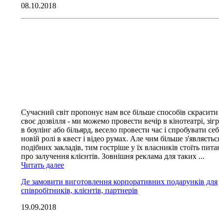
08.10.2018
Сучасний світ пропонує нам все більше способів скрасити
своє дозвілля - ми можемо провести вечір в кінотеатрі, зіг
в боулінг або більярд, весело провести час і спробувати себ
новій ролі в квест і відео румах. Але чим більше з'являєтьс
подібних закладів, тим гостріше у їх власників стоїть пит
про залучення клієнтів. Зовнішня реклама для таких ...
Читать далее
Де замовити виготовлення корпоративних подарунків для
співробітників, клієнтів, партнерів
19.09.2018