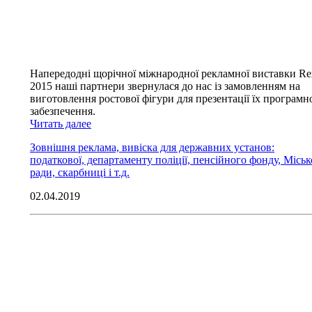
Напередодні щорічної міжнародної рекламної виставки Re
2015 наші партнери звернулася до нас із замовленням на
виготовлення ростової фігури для презентації їх програмн
забезпечення.
Читать далее
Зовнішня реклама, вивіска для державних установ:
податкової, департаменту поліції, пенсійного фонду, Міськ
ради, скарбниці і т.д.
02.04.2019