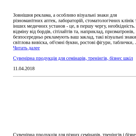
Зовнішня реклама, а особливо візуальні знаки для
різноманітних аптек, лабораторій, стоматологічних клінік 
інших медичних установ - це, в першу чергу, необхідність.
відміну від бордів, сітілайтів та, наприклад, призматронів, 
безпосередньо рекламують ваш заклад, такі візуальні знаки
світлова вивіска, об'ємні букви, ростові фігури, таблички, .
Читать далее
Сувенірна продукція для семінарів, тренінгів, бізнес шкіл
11.04.2018
Сувенірна продукція для різних семінарів, тренінгів і бізне