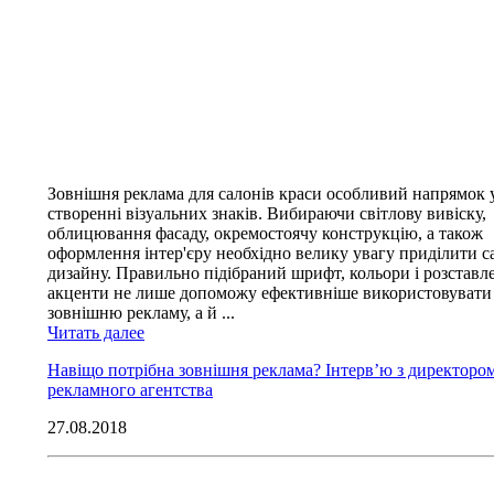
Зовнішня реклама для салонів краси особливий напрямок 
створенні візуальних знаків. Вибираючи світлову вивіску,
облицювання фасаду, окремостоячу конструкцію, а також
оформлення інтер'єру необхідно велику увагу приділити с
дизайну. Правильно підібраний шрифт, кольори і розставл
акценти не лише допоможу ефективніше використовувати
зовнішню рекламу, а й ...
Читать далее
Навіщо потрібна зовнішня реклама? Інтерв’ю з директоро
рекламного агентства
27.08.2018