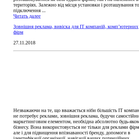
територіях. Залежно від місця установки і розташування т
підключення ...
Читать далее
Зовнішня реклама, вивіска для IT компаній, комп’ютерних
фірм
27.11.2018
Незважаючи на те, що вважається ніби більшість IT компа
не потребує реклами, зовнішня реклама, будучи самостійн
маркетинговим елементом, необхідна абсолютно будь-яко
бізнесу. Вона використовується не тільки для реклами фірм
але і для підвищення впізнаваності бренду, допомоги в
ідентифікації організації, навігації ваших потенційних