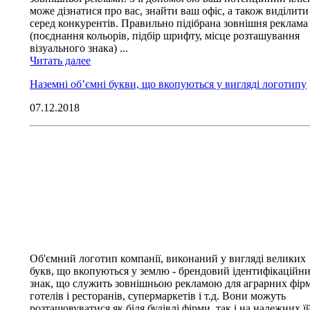
може дізнатися про вас, знайти ваш офіс, а також виділити
серед конкурентів. Правильно підібрана зовнішня реклама
(поєднання кольорів, підбір шрифту, місце розташування
візуального знака) ...
Читать далее
Наземні об’ємні букви, що вкопуються у вигляді логотипу
07.12.2018
Об'ємний логотип компанії, виконаний у вигляді великих
букв, що вкопуються у землю - брендовий ідентифікаційн
знак, що служить зовнішньою рекламою для аграрних фірм
готелів і ресторанів, супермаркетів і т.д. Вони можуть
розташовуватися як біля будівлі фірми, так і на належних ї