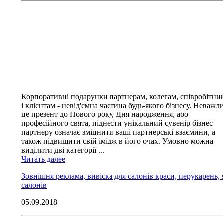
Корпоративні подарунки партнерам, колегам, співробітни
і клієнтам - невід'ємна частина будь-якого бізнесу. Неважл
це презент до Нового року, Дня народження, або
професійного свята, піднести унікальний сувенір бізнес
партнеру означає зміцнити ваші партнерські взаємини, а
також підвищити свій імідж в його очах. Умовно можна
виділити дві категорії ...
Читать далее
Зовнішня реклама, вивіска для салонів краси, перукарень, 
салонів
05.09.2018