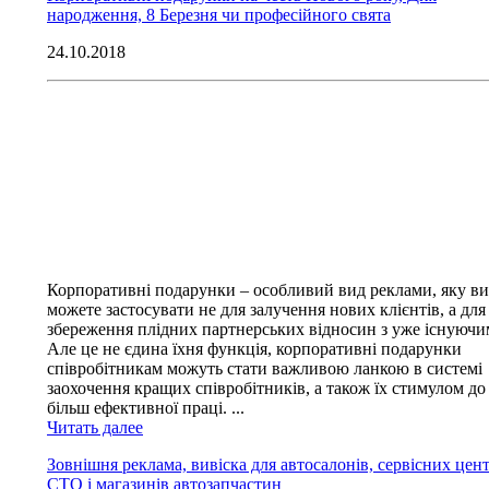
народження, 8 Березня чи професійного свята
24.10.2018
Корпоративні подарунки – особливий вид реклами, яку ви
можете застосувати не для залучення нових клієнтів, а для
збереження плідних партнерських відносин з уже існуючи
Але це не єдина їхня функція, корпоративні подарунки
співробітникам можуть стати важливою ланкою в системі
заохочення кращих співробітників, а також їх стимулом до
більш ефективної праці. ...
Читать далее
Зовнішня реклама, вивіска для автосалонів, сервісних цент
СТО і магазинів автозапчастин