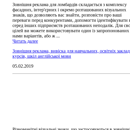
Зовнішня реклама для ломбардів складається з комплексу
фасадних, інтер'єрних і окремо розташованих візуальних
знаків, що дозволяють вас знайти, розповісти про ваші
переваги перед конкурентами, допомогти ідентифікувати 
серед інших підприємств розташованих неподалік. Для сво
цілей ви можете використовувати один із запропонованих
нами варіантів, або ж ...
Читать далее
Зовнішня реклама, вивіска для навчальних, освітніх заклад
курсів, шкіл англійської мови
05.02.2019
Різноманітні візуальні знаки, що застосовуються в зовнішн