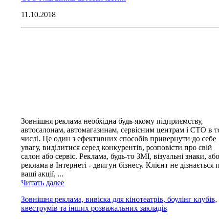
11.10.2018
Зовнішня реклама необхідна будь-якому підприємству,
автосалонам, автомагазинам, сервісним центрам і СТО в 
числі. Це один з ефективних способів привернути до себе
увагу, виділитися серед конкурентів, розповісти про свій
салон або сервіс. Реклама, будь-то ЗМІ, візуальні знаки, аб
реклама в Інтернеті - двигун бізнесу. Клієнт не дізнається 
ваші акції, ...
Читать далее
Зовнішня реклама, вивіска для кінотеатрів, боулінг клубів,
квеструмів та інших розважальних закладів