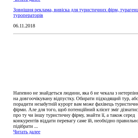
Зовнішня реклама, вивіска для туристичних фірм, турагенц
туроператорів
06.11.2018
Напевно не знайдеться людини, яка б не чекала з нетерпі
на довгоочікувану відпустку. Обирати підходящий тур, аб
порадити незабутній курорт вам може фахівець туристичн
фірми. Але для того, щоб потенційний клієнт зміг дізнатис
про ту чи іншу туристичну фірму, знайти її, а також серед
конкурентів віддати перевагу саме їй, необхідно правильн
підібрати ...
Читать далее