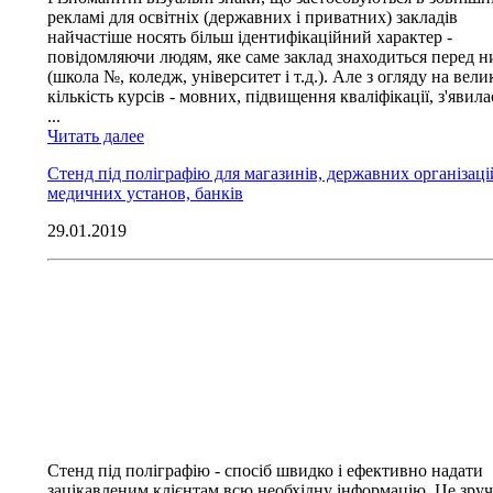
рекламі для освітніх (державних і приватних) закладів
найчастіше носять більш ідентифікаційний характер -
повідомляючи людям, яке саме заклад знаходиться перед 
(школа №, коледж, університет і т.д.). Але з огляду на вели
кількість курсів - мовних, підвищення кваліфікації, з'явила
...
Читать далее
Стенд під поліграфію для магазинів, державних організаці
медичних установ, банків
29.01.2019
Стенд під поліграфію - спосіб швидко і ефективно надати
зацікавленим клієнтам всю необхідну інформацію. Це зруч