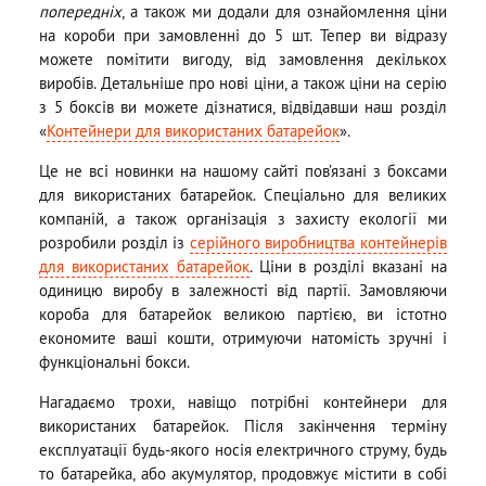
попередніх
, а також ми додали для ознайомлення ціни
на короби при замовленні до 5 шт. Тепер ви відразу
можете помітити вигоду, від замовлення декількох
виробів. Детальніше про нові ціни, а також ціни на серію
з 5 боксів ви можете дізнатися, відвідавши наш розділ
«
Контейнери для використаних батарейок
».
Це не всі новинки на нашому сайті пов’язані з боксами
для використаних батарейок. Спеціально для великих
компаній, а також організація з захисту екології ми
розробили розділ із
серійного виробництва контейнерів
для використаних батарейок
. Ціни в розділі вказані на
одиницю виробу в залежності від партії. Замовляючи
короба для батарейок великою партією, ви істотно
економите ваші кошти, отримуючи натомість зручні і
функціональні бокси.
Нагадаємо трохи, навіщо потрібні контейнери для
використаних батарейок. Після закінчення терміну
експлуатації будь-якого носія електричного струму, будь
то батарейка, або акумулятор, продовжує містити в собі