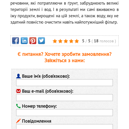
речовини, які потрапляючи в ґрунт, забруднюють великі
території землі і вод. І в результаті ми самі вживаємо в
їжу продукти, вирощені на цій землі, а також воду, яку не
здатний повністю очистити навіть найпотужніший фільтр.
5
/
5
(
18
голосов
)
Є питання? Хочете зробити замовлення?
Зв’яжіться з нами:
Ваше ім’я (обов’язково):
Ваш e-mail (обов’язково):
Номер телефону:
Повідомлення