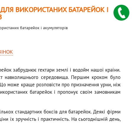
 ДЛЯ ВИКОРИСТАНИХ БАТАРЕЙОК І
В
користаних батарейок і акумуляторів
ВІНОК
рейок забруднює гектари землі і водойм нашої країни.
ист навколишнього середовища. Першим кроком було
. Що може краще розповісти про призначення урни, ніж
 використаних батарейок і пропонує своїм замовникам
лькох стандартних боксів для батарейок. Деякі фірми
ни їх зручність і практичність. На сьогоднішній день,