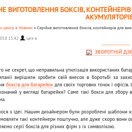
НЕ ВИГОТОВЛЕННЯ БОКСІВ, КОНТЕЙНЕРІВ
АКУМУЛЯТОРІ
с-центр
»
Новини
»
Серійне виготовлення боксів, контейнерів для ви
2018 15:42
цех-а
ЗВОРОТНІЙ ДЗ
го не секрет, що неправильна утилізація використаних бата
мпанії вирішили зробити свій внесок в боротьбі за зах
ння
боксів для батарейок
для своїх торгових точок і офісів
иконаний у вигляді батарейки? Саме такі бокси для збору
ма.
лося з ідеї. Нашим дизайнером були розроблені шаблони кі
мовляти такі контейнери поштучно, але дуже скоро вони оці
яємо серії боксів для різних фірм з їх символікою.