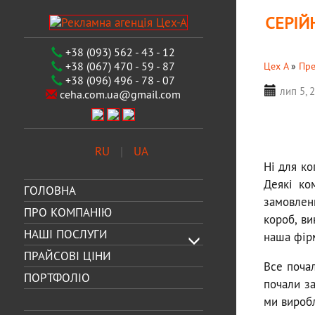
СЕРІЙ
+38 (093) 562 - 43 - 12
+38 (067) 470 - 59 - 87
Цех А
»
Пре
+38 (096) 496 - 78 - 07
лип 5, 
ceha.com.ua@gmail.com
RU
UA
Ні для ко
Деякі ко
ГОЛОВНА
замовле
ПРО КОМПАНІЮ
короб, в
НАШІ ПОСЛУГИ
наша фір
ПРАЙСОВІ ЦІНИ
Все поча
ПОРТФОЛІО
почали за
ми виробл