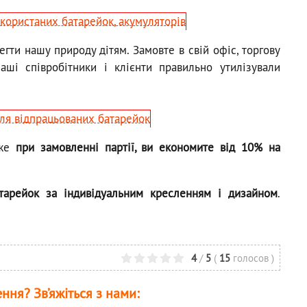
гти нашу природу дітям. Замовте в свій офіс, торгову
аші співробітники і клієнти правильно утилізували
дже
при замовленні партії, ви економите від 10% на
тарейок за індивідуальним кресленням і дизайном
.
4
/
5
(
15
голосов
)
ня? Зв’яжіться з нами: