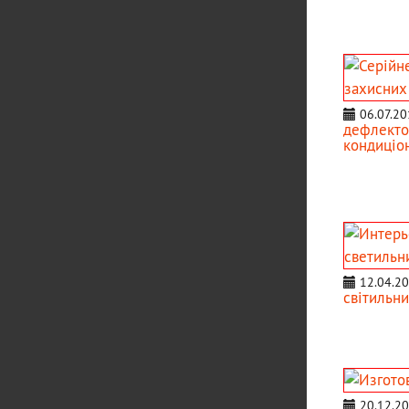
06.07.20
дефлектор
кондиціон
12.04.2
світильни
20.12.2