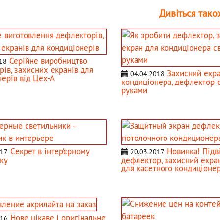
Дивіться тако
Серійне виробництво
18
ів, захисних екранів для
Захисний екра
04.04.2018
ерів від Цех-А
кондиціонера, дефлектор 
руками
Cекрет в інтер’єрному
Новинка! Підв
017
20.03.2017
ку
дефлектор, захисний екра
для касетного кондиціонер
Нове цікаве і оригінальне
016