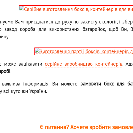
уємо Вам приєднатися до руху по захисту екології, і збере
бо завод короба для використаних батарейок, щоб Ви, В
вину.
с може зацікавити
серійне виробництво контейнерів
. А
иробі
.
 важлива інформація. Ви можете
замовити бокс для ба
у всі куточки України.
Є питання? Хочете зробити замовлен