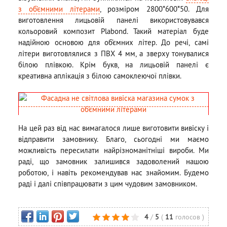
з об’ємними літерами
, розміром 2800*600*50. Для
виготовлення лицьовій панелі використовувався
кольоровий композит Plabond. Такий матеріал буде
надійною основою для об’ємних літер. До речі, самі
літери виготовлялися з ПВХ 4 мм, а зверху тонувалися
білою плівкою. Крім букв, на лицьовій панелі є
креативна аплікація з білою самоклеючої плівки.
На цей раз від нас вимагалося лише виготовити вивіску і
відправити замовнику. Благо, сьогодні ми маємо
можливість пересилати найрізноманітніші вироби. Ми
раді, що замовник залишився задоволений нашою
роботою, і навіть рекомендував нас знайомим. Будемо
раді і далі співпрацювати з цим чудовим замовником.
4
/
5
(
11
голосов
)