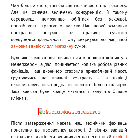
Чим більше місто, тим більше можливостей для бізнесу.
Але це означає величезну конкуренцію. В такому
середовищі неможливо обійтися без яскравої,
привабливої і креативної вивіски. Наш новий замовник
прекрасно розуміє це правило сучасної
конкурентоспроможності, тому звернувся до нас, щоб
замовити вивіску для магазину
сумок.
Будь-яке замовлення починається в першого контакту з
менеджером, а далі починається копітка робота різних
фахівців. Наш дизайнер створила привабливий макет,
грунтуючись на правилі контрасту – в вивісці
використовувалося поєднання чорного і білого кольорів.
Така вивіска буде краще читатися і залучить більше
клієнтів.
Після затвердження макета, наш технічний фахівець
приступив до прорахунку вартості. З різних варіацій
візуальних знаків, ми зупинилися на несвітловій
вивісці