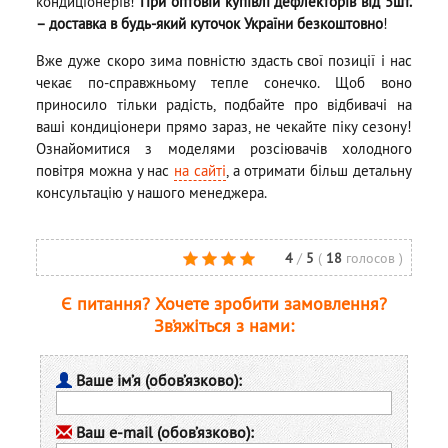
кондиціонерів!
При оптовій купівлі дефлекторів від 5шт.
– доставка в будь-який куточок України безкоштовно
!
Вже дуже скоро зима повністю здасть свої позиції і нас
чекає по-справжньому тепле сонечко. Щоб воно
приносило тільки радість, подбайте про відбивачі на
ваші кондиціонери прямо зараз, не чекайте піку сезону!
Ознайомитися з моделями розсіювачів холодного
повітря можна у нас
на сайті
, а отримати більш детальну
консультацію у нашого менеджера.
4
/
5
(
18
голосов
)
Є питання? Хочете зробити замовлення?
Зв’яжіться з нами:
Ваше ім’я (обов’язково):
Ваш e-mail (обов’язково):