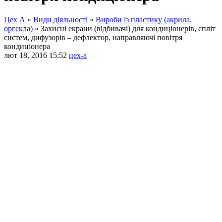
Цех А
»
Види діяльності
»
Вироби із пластику (акрила,
оргскла)
»
Захисні екрани (відбивачі) для кондиціонерів, спліт
систем, дифузорів – дефлектор, направляючі повітря
кондиціонера
лют 18, 2016 15:52
цех-а