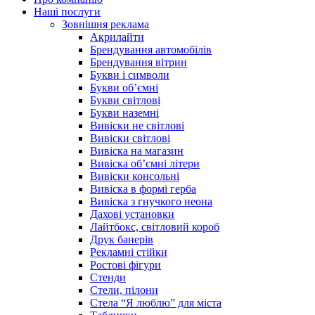
Наші послуги
Зовнішня реклама
Акрилайти
Брендування автомобілів
Брендування вітрин
Букви і символи
Букви об’ємні
Букви світлові
Букви наземні
Вивіски не світлові
Вивіски світлові
Вивіска на магазин
Вивіска об’ємні літери
Вивіски консольні
Вивіска в формі герба
Вивіска з гнучкого неона
Дахові установки
Лайтбокс, світловий короб
Друк банерів
Рекламні стійки
Ростові фігури
Стенди
Стели, пілони
Стела “Я люблю” для міста