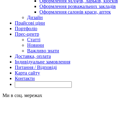
Оформлення МАФів, ларьків, кіосків
Оформлення розважальних закладів
Оформлення салонів краси, аптек
Дизайн
Прайсові ціни
Портфоліо
Прес-центр
Статті
Новини
Важливо знати
Доставка, оплата
Індивідуальне замовлення
Питання / Відповіді
Карта сайту
Контакти
Ми в соц. мережах