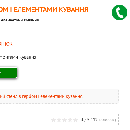
ОМ І ЕЛЕМЕНТАМИ КУВАННЯ
і елементами кування
ВІНОК
ий стенд з гербом і елементами кування
.
4
/
5
(
12
голосов
)