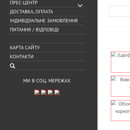
ПРЕС-ЦЕНТР
ДОСТАВКА, ОПЛАТА
ІНДИВІДУАЛЬНЕ ЗАМОВЛЕННЯ
ПИТАННЯ / ВІДПОВІДІ
КАРТА САЙТУ
КОНТАКТИ
ЛАЙТБОКС З ОБ’ЄМНИМ
ФАСАДНІ ОБ’Є
ЛОГОТИПОМ ДЛЯ
ДЛЯ МАГ
АДВОКАТСЬКОГО БЮРО
ФЕРМЕРСЬКИХ 
МИ В СОЦ. МЕРЕЖАХ
ИВІСКА ДЛЯ ТУРИСТИЧНОЇ
НЕ СВІТ
ОМПАНІЇ ОБ’ЄМНІ БУКВИ
МОТИВАЦІЙН
НА ФРИЗІ
ДЛЯ ОФІСУ З
ЛІТЕ
ОБ’ЄМНІ СВІТЛОВІ ЛІТЕРИ
ОБ’ЄМНІ СВІТЛ
А ОСНОВІ З ЧОРНОГО АКП
КОНТРАЖ
ЛЯ ДИТЯЧОГО МАГАЗИНУ
КОМПОЗИТНІ