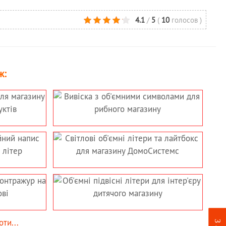
4.1
/
5
(
10
голосов
)
ж:
ти...