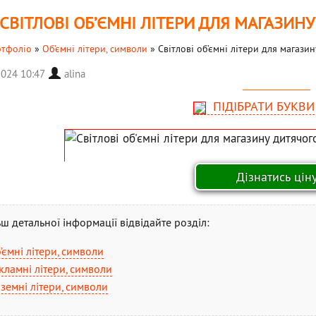
СВІТЛОВІ ОБ’ЄМНІ ЛІТЕРИ ДЛЯ МАГАЗИН
тфоліо
»
Об’ємні літери, символи
»
Світлові об’ємні літери для магази
2024 10:47
alina
ПІДІБРАТИ БУКВИ
ьш детальної інформації відвідайте розділ:
’ємні літери, символи
кламні літери, символи
земні літери, символи