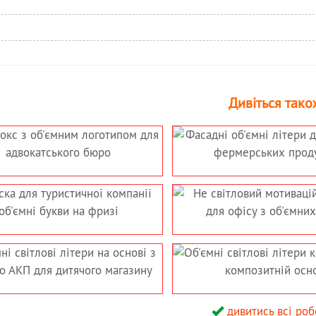
Дивіться тако
МНІ ЛІТЕРИ
ВИВІСКА З ОБ’ЄМНИМИ
АЗИНУ
СИМВОЛАМИ ДЛЯ РИБНОГО
ПРОДУКТІВ
МАГАЗИНУ
ЛОВИЙ
СВІТЛОВІ ОБ’ЄМНІ ЛІТЕРИ
ИЙ НАПИС
ТА ЛАЙТБОКС ДЛЯ
 ОБ’ЄМНИХ
МАГАЗИНУ ДОМОСИСТЕМС
Р
ОВІ ЛІТЕРИ
ОБ’ЄМНІ ПІДВІСНІ ЛІТЕРИ
УР НА
ДЛЯ ІНТЕР’ЄРУ ДИТЯЧОГО
Й ОСНОВІ
МАГАЗИНУ
дивитись всі робо