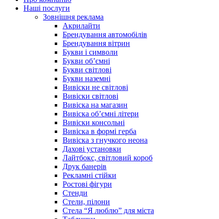
Наші послуги
Зовнішня реклама
Акрилайти
Брендування автомобілів
Брендування вітрин
Букви і символи
Букви об’ємні
Букви світлові
Букви наземні
Вивіски не світлові
Вивіски світлові
Вивіска на магазин
Вивіска об’ємні літери
Вивіски консольні
Вивіска в формі герба
Вивіска з гнучкого неона
Дахові установки
Лайтбокс, світловий короб
Друк банерів
Рекламні стійки
Ростові фігури
Стенди
Стели, пілони
Стела “Я люблю” для міста