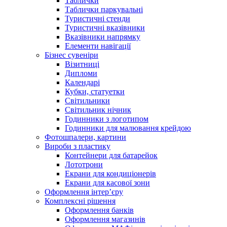
Таблички
Таблички паркувальні
Туристичні стенди
Туристичні вказівники
Вказівники напрямку
Елементи навігації
Бізнес сувеніри
Візитниці
Дипломи
Календарі
Кубки, статуетки
Світильники
Світильник нічник
Годинники з логотипом
Годинники для малювання крейдою
Фотошпалери, картини
Вироби з пластику
Контейнери для батарейок
Лототрони
Екрани для кондиціонерів
Екрани для касової зони
Оформлення інтер’єру
Комплексні рішення
Оформлення банків
Оформлення магазинів