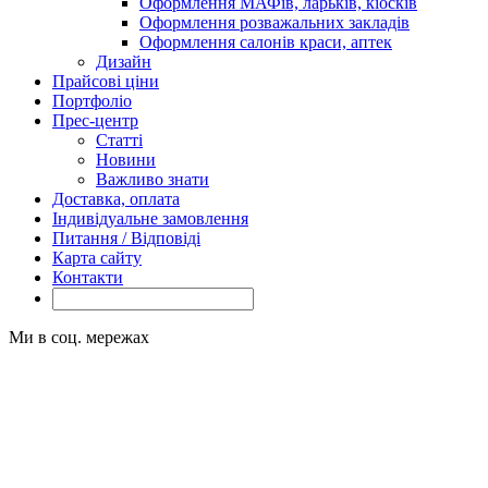
Оформлення МАФів, ларьків, кіосків
Оформлення розважальних закладів
Оформлення салонів краси, аптек
Дизайн
Прайсові ціни
Портфоліо
Прес-центр
Статті
Новини
Важливо знати
Доставка, оплата
Індивідуальне замовлення
Питання / Відповіді
Карта сайту
Контакти
Ми в соц. мережах