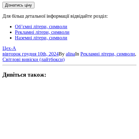
Для більш детальної інформації відвідайте розділ:
Об’ємні літери, символи
Рекламні літери, символи
Наземні літери, символи
Цех-А
вівторок грудня 10th, 2024
By
alina
In
Рекламні літери, символи
,
Світлові вивіски (лайтбокси)
Дивіться також: