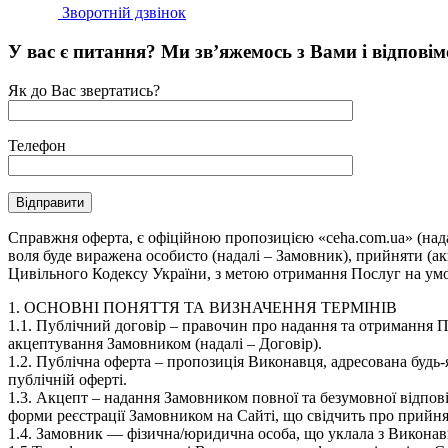
Зворотній дзвінок
У вас є питання? Ми зв’яжемось з Вами і відповімо 
Як до Вас звертатись?
Телефон
Справжня оферта, є офіційною пропозицією «ceha.com.ua» (нада
воля буде виражена особисто (надалі – Замовник), прийняти (акц
Цивільного Кодексу України, з метою отримання Послуг на ум
1. ОСНОВНІ ПОНЯТТЯ ТА ВИЗНАЧЕННЯ ТЕРМІНІВ
1.1. Публічний договір – правочин про надання та отримання П
акцептування Замовником (надалі – Договір).
1.2. Публічна оферта – пропозиція Виконавця, адресована будь-
публічній оферті.
1.3. Акцепт – надання Замовником повної та безумовної відпо
форми реєстрації Замовником на Сайті, що свідчить про прийн
1.4. Замовник — фізична/юридична особа, що уклала з Виконав