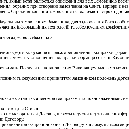
ті, якими встановлюється однаковий для всіх Замовників розмір
лення, обраних при створенні замовлення на Сайті. Тарифи є нев
ень. Строки виконання замовлення не включають строки доставк
відуальним замовленням Замовника, для задоволення його особист
 сучасних інформаційних технологій та забезпеченням комфортни
ий за адресою: ceha.com.ua
чної оферти відбувається шляхом заповнення і відправки форми 
ання з моменту заповнення і відправки форми реєстрації Замовн
у отримати Послуги на встановлених Виконавцем умовах з момент
 повним та безумовним прийняттям Замовником положень Договор
дною дієздатністю, а також всіма правами та повноваженнями, не
язковими для Сторін.
во не укладати цей Договір, шляхом відмови від заповнення форм
ми Договору.
 приєднання до запропонованого Договору в цілому, шляхом акце