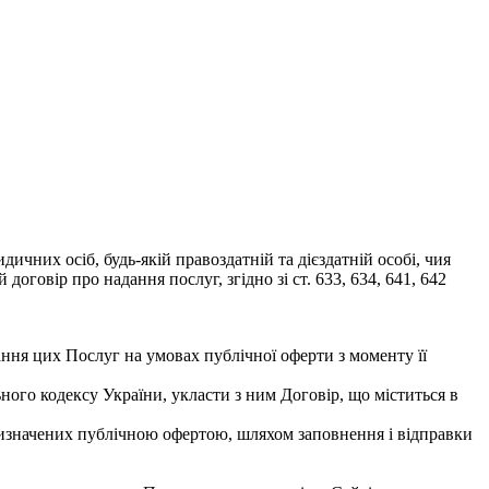
чних осіб, будь-якій правоздатній та дієздатній особі, чия
говір про надання послуг, згідно зі ст. 633, 634, 641, 642
ння цих Послуг на умовах публічної оферти з моменту її
ьного кодексу України, укласти з ним Договір, що міститься в
визначених публічною офертою, шляхом заповнення і відправки