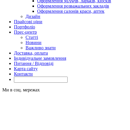
Оформлення МАФів, ларьків, кіосків
Оформлення розважальних закладів
Оформлення салонів краси, аптек
Дизайн
Прайсові ціни
Портфоліо
Прес-центр
Статті
Новини
Важливо знати
Доставка, оплата
Індивідуальне замовлення
Питання / Відповіді
Карта сайту
Контакти
Ми в соц. мережах