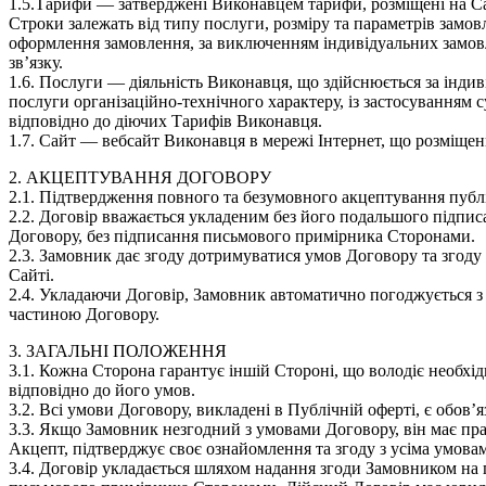
1.5.Тарифи — затверджені Виконавцем тарифи, розміщені на Сай
Строки залежать від типу послуги, розміру та параметрів замов
оформлення замовлення, за виключенням індивідуальних замовл
зв’язку.
1.6. Послуги — діяльність Виконавця, що здійснюється за інди
послуги організаційно-технічного характеру, із застосуванням
відповідно до діючих Тарифів Виконавця.
1.7. Сайт — вебсайт Виконавця в мережі Інтернет, що розміщен
2. АКЦЕПТУВАННЯ ДОГОВОРУ
2.1. Підтвердження повного та безумовного акцептування публі
2.2. Договір вважається укладеним без його подальшого підпис
Договору, без підписання письмового примірника Сторонами.
2.3. Замовник дає згоду дотримуватися умов Договору та згод
Сайті.
2.4. Укладаючи Договір, Замовник автоматично погоджується з
частиною Договору.
3. ЗАГАЛЬНІ ПОЛОЖЕННЯ
3.1. Кожна Сторона гарантує іншій Стороні, що володіє необхі
відповідно до його умов.
3.2. Всі умови Договору, викладені в Публічній оферті, є обов’
3.3. Якщо Замовник незгодний з умовами Договору, він має пра
Акцепт, підтверджує своє ознайомлення та згоду з усіма умова
3.4. Договір укладається шляхом надання згоди Замовником на