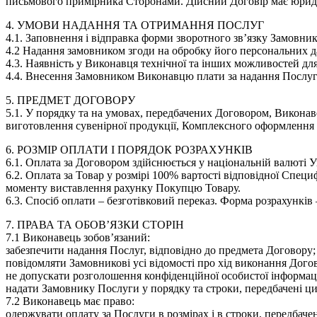
письмового примірника Сторонами. Дійсний Договір має юридич
4. УМОВИ НАДАННЯ ТА ОТРИМАННЯ ПОСЛУГ
4.1. Заповнення і відправка форми зворотного зв’язку Замовник
4.2 Надання замовником згоди на обробку його персональних д
4.3. Наявність у Виконавця технічної та інших можливостей д
4.4. Внесення Замовником Виконавцю плати за надання Послуг
5. ПРЕДМЕТ ДОГОВОРУ
5.1. У порядку та на умовах, передбачених Договором, Виконав
виготовлення сувенірної продукції, Комплексного оформлення вх
6. РОЗМІР ОПЛАТИ І ПОРЯДОК РОЗРАХУНКІВ
6.1. Оплата за Договором здійснюється у національній валюті 
6.2. Оплата за Товар у розмірі 100% вартості відповідної Спе
моменту виставлення рахунку Покупцю Товару.
6.3. Спосіб оплати – безготівковий переказ. Форма розрахунків
7. ПРАВА ТА ОБОВ’ЯЗКИ СТОРІН
7.1 Виконавець зобов’язаний:
забезпечити надання Послуг, відповідно до предмета Договору;
повідомляти Замовникові усі відомості про хід виконання Дого
не допускати розголошення конфіденційної особистої інформац
надати Замовнику Послуги у порядку та строки, передбачені ц
7.2 Виконавець має право:
одержувати оплату за Послуги в розмірах і в строки, передбач