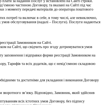
 плати за надання Послуг у встановлені на Сайті строки.
ід’ємною частиною Договору, та вказані на Сайті під час
и з моменту передачі матеріалів до оператора поштового
их потреб та включає в себе, в тому числі, але невиключно,
х умов обслуговування (надалі – Послуги). Послуги надаються
реєстрації Замовником на Сайті.
иком на Сайті, що свідчить про згоду дотримуватися умов
у заповнення і відправки форми реєстрації Замовником на
у, Тарифів та всіх додатків, що є невід’ємною складовою
обхідними та достатніми для укладання і виконання Договору
 зворотного зв’язку. Відповідно, Замовник, який здійснив
птуванням всіх істотних умов Договору, без підпису