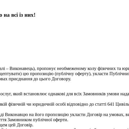
на всі із них!
лі – Виконавець), пропонує необмеженому колу фізичних та юриди
ептувати) цю пропозицію (публічну оферту), укласти Публічний до
овах приєднання до цього Договору.
ослуг, який встановлює однакові для всіх Замовників умови нада
якій фізичній чи юридичній особі відповідно до статті 641 Цивіл
віді Виконавцю на його пропозицію укласти Договір на умовах, 
яття Замовником публічної оферти.
цем цей Договір.