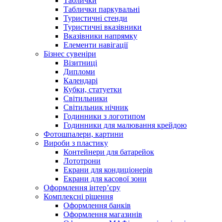
Таблички
Таблички паркувальні
Туристичні стенди
Туристичні вказівники
Вказівники напрямку
Елементи навігації
Бізнес сувеніри
Візитниці
Дипломи
Календарі
Кубки, статуетки
Світильники
Світильник нічник
Годинники з логотипом
Годинники для малювання крейдою
Фотошпалери, картини
Вироби з пластику
Контейнери для батарейок
Лототрони
Екрани для кондиціонерів
Екрани для касової зони
Оформлення інтер’єру
Комплексні рішення
Оформлення банків
Оформлення магазинів