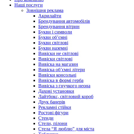
Наші послуги
Зовнішня реклама
Акрилайти
Брендування автомобілів
Брендування вітрин
Букви і символи
Букви об’ємні
Букви світлові
Букви наземні
Вивіски не світлові
Вивіски світлові
Вивіска на магазин
Вивіска об’ємні літери
Вивіски консольні
Вивіска в формі герба
Вивіска з гнучкого неона
Дахові установки
Лайтбокс, світловий короб
Друк банерів
Рекламні стійки
Ростові фігури
Стенди
Стели, пілони
Стела “Я люблю” для міста