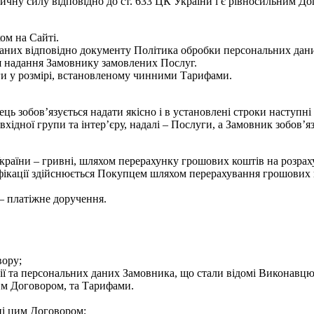
ну силу відповідно до ст. 633 ЦК України і є рівносильним До
ом на Сайті.
аних відповідно документу Політика обробки персональних дани
ля надання Замовнику замовлених Послуг.
и у розмірі, встановленому чинними Тарифами.
ець зобов’язується надати якісно і в установлені строки наступ
ідної групи та інтер’єру, надалі – Послуги, а Замовник зобов’я
України – гривні, шляхом перерахунку грошових коштів на розра
цифікації здійснюється Покупцем шляхом перерахування грошових к
 – платіжне доручення.
вору;
ії та персональних даних Замовника, що стали відомі Виконавцю
им Договором, та Тарифами.
ені цим Договором;