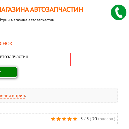
АГАЗИНА АВТОЗАПЧАСТИН
трин магазина автозапчастин
ВІНОК
лення вітрин
.
5
/
5
(
20
голосов
)