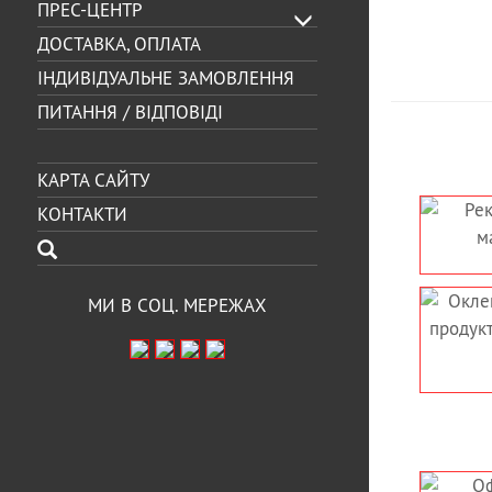
ПРЕС-ЦЕНТР
ДОСТАВКА, ОПЛАТА
ІНДИВІДУАЛЬНЕ ЗАМОВЛЕННЯ
ПИТАННЯ / ВІДПОВІДІ
КАРТА САЙТУ
КОНТАКТИ
РЕКЛАМНЕ ОФОРМЛЕННЯ
БРЕНДУВАННЯ
ВІТРИНИ МАГАЗИНА
ОФІСІ, ЕФЕКТ
НАПІВФАБРИКАТІВ
МИ В СОЦ. МЕРЕЖАХ
ОКЛЕЙКА, ОФОРМЛЕННЯ
ОФОРМЛЕ
ВІКОН, ВІТРИН
БРЕНДУВАНН
РОДУКТОВОГО МАГАЗИНА
СЕКОНДХ
САМОКЛЕЮЧОЮ ПЛІВКОЮ
БРЕНДУВАННЯ,
ОФОРМЛЕННЯ
АВТОСА