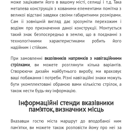
може зацікавити його в вашому місті, селищі і т.д. Така
металева конструкція з кованими елементами помітна з
великої відстані завдяки своїми габаритними розмірами.
Сам її зовнішній вигляд дає зрозуміти перехожим і
водіям про призначення даної конструкції. Монтується
такий знак безпосередньо в землю, що в поєднанні з
технологічними характеристиками робить його
надійним і стійким.
При замовленні
вказівників напрямків з навігаційними
стрілками
, ви можете розглянути кілька варіантів.
Створюючи дизайн майбутнього виробу, ми враховує
ваші побажання і потреби. Різні навігаційні знаки можуть
бути укомплектовані обраною вами кількістю стрілок, а
також нести будь-яку інформацію.
Інформаційні стенди вказівники
пам’яток, визначних місць
Вказавши гостю міста маршрут до вподобаної ним
пам’ятки, ви можете також розповісти йому про неї за