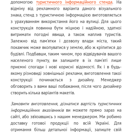
допомогою
туристичного інформаційного стенда
. На
відміну від рекламного варіанта даного візуального
знака, стенд з туристичною інформацією виготовляється
з урахуванням використання його на вулиці. Для цього
конструкція повинна бути міцною і надійною, здатної
витримати погодні явища, а також наплив туристів.
Залежно від пам’ятки і дозволу влади міста, такий
покажчик може вкопуватися у землю, або ж кріпитися до
будівлі. Подбавши, таким чином, про відвідувачів вашого
населеного пункту, ви залишите в їх пам’яті лише
приємні спогади і нові корисні відомості. Як і в будь-
якому різновиді зовнішньої реклами, виготовлення такої
конструкції починається з дизайну. Менеджер
обговорить з вами ваші побажання, після чого дизайнер
створить кілька варіантів макетів.
Замовити виготовлення, дізнатися вартість туристичних
інформаційних вказівників
ви можете прямо зараз на
сайті, або зв’язавшись з нашим менеджером. Ми робимо
доставку готової продукції по всій Україні. Для
отримання більш детальної інформації, залиште свій