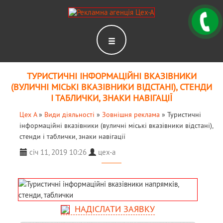
ТУРИСТИЧНІ ІНФОРМАЦІЙНІ ВКАЗІВНИКИ
(ВУЛИЧНІ МІСЬКІ ВКАЗІВНИКИ ВІДСТАНІ), СТЕНДИ
І ТАБЛИЧКИ, ЗНАКИ НАВІГАЦІЇ
Цех А
»
Види діяльності
»
Зовнішня реклама
»
Туристичні
інформаційні вказівники (вуличні міські вказівники відстані),
стенди і таблички, знаки навігації
січ 11, 2019 10:26
цех-а
НАДІСЛАТИ ЗАЯВКУ