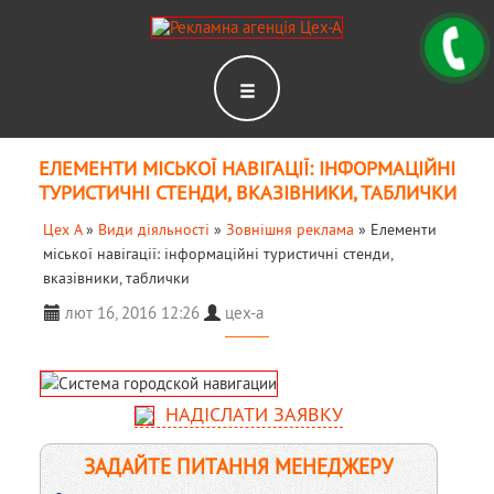
ЕЛЕМЕНТИ МІСЬКОЇ НАВІГАЦІЇ: ІНФОРМАЦІЙНІ
ТУРИСТИЧНІ СТЕНДИ, ВКАЗІВНИКИ, ТАБЛИЧКИ
Цех А
»
Види діяльності
»
Зовнішня реклама
»
Елементи
міської навігації: інформаційні туристичні стенди,
вказівники, таблички
лют 16, 2016 12:26
цех-а
НАДІСЛАТИ ЗАЯВКУ
ЗАДАЙТЕ ПИТАННЯ МЕНЕДЖЕРУ