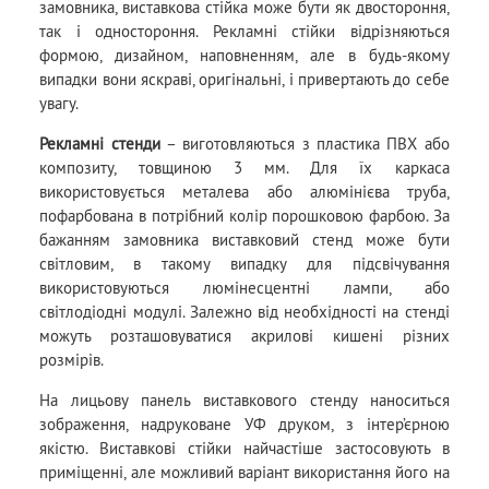
замовника, виставкова стійка може бути як двостороння,
так і одностороння. Рекламні стійки відрізняються
формою, дизайном, наповненням, але в будь-якому
випадки вони яскраві, оригінальні, і привертають до себе
увагу.
Рекламні стенди
– виготовляються з пластика ПВХ або
композиту, товщиною 3 мм. Для їх каркаса
використовується металева або алюмінієва труба,
пофарбована в потрібний колір порошковою фарбою. За
бажанням замовника виставковий стенд може бути
світловим, в такому випадку для підсвічування
використовуються люмінесцентні лампи, або
світлодіодні модулі. Залежно від необхідності на стенді
можуть розташовуватися акрилові кишені різних
розмірів.
На лицьову панель виставкового стенду наноситься
зображення, надруковане УФ друком, з інтер’єрною
якістю. Виставкові стійки найчастіше застосовують в
приміщенні, але можливий варіант використання його на