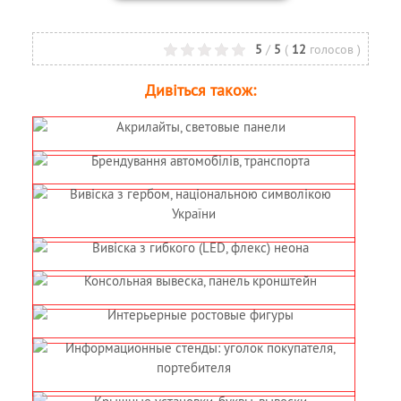
5
/
5
(
12
голосов
)
Дивіться також: