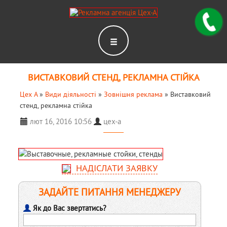
ВИСТАВКОВИЙ СТЕНД, РЕКЛАМНА СТІЙКА
Цех А
»
Види діяльності
»
Зовнішня реклама
»
Виставковий
стенд, рекламна стійка
лют 16, 2016 10:56
цех-а
НАДІСЛАТИ ЗАЯВКУ
ЗАДАЙТЕ ПИТАННЯ МЕНЕДЖЕРУ
Як до Вас звертатись?