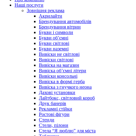
Наші послуги
Зовнішня реклама
Акрилайти
Брендування автомобілів
Брендування вітрин
Букви і символи
Букви об’ємні
Букви світлові
Букви наземні
Вивіски не світлові
Вивіски світлові
Вивіска на магазин
Вивіска об’ємні літери
Вивіски консольні
Вивіска в формі герба
Вивіска з гнучкого неона
Дахові установки
Лайтбокс, світловий короб
Друк банерів
Рекламні стійки
Ростові фігури
Стенди
Стели, пілони
Стела “Я люблю” для міста