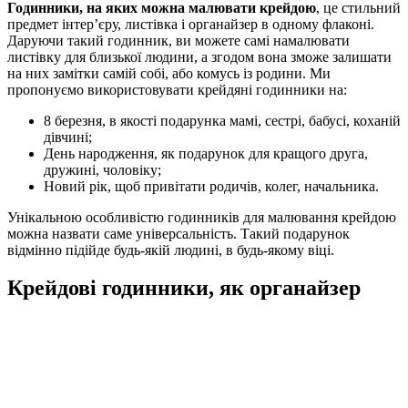
Годинники, на яких можна малювати крейдою
, це стильний
предмет інтер’єру, листівка і органайзер в одному флаконі.
Даруючи такий годинник, ви можете самі намалювати
листівку для близької людини, а згодом вона зможе залишати
на них замітки самій собі, або комусь із родини. Ми
пропонуємо використовувати крейдяні годинники на:
8 березня, в якості подарунка мамі, сестрі, бабусі, коханій
дівчині;
День народження, як подарунок для кращого друга,
дружині, чоловіку;
Новий рік, щоб привітати родичів, колег, начальника.
Унікальною особливістю годинників для малювання крейдою
можна назвати саме універсальність. Такий подарунок
відмінно підійде будь-якій людині, в будь-якому віці.
Крейдові годинники, як органайзер