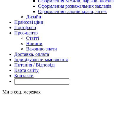
Оформлення МАФів, ларьків, кіосків
Оформлення розважальних закладів
Оформлення салонів краси, аптек
Дизайн
Прайсові ціни
Портфоліо
Прес-центр
Статті
Новини
Важливо знати
Доставка, оплата
Індивідуальне замовлення
Питання / Відповіді
Карта сайту
Контакти
Ми в соц. мережах