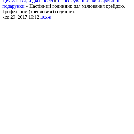
Цех А
»
Види діяльності
»
Бізнес сувеніри, корпоративні
подарунки
»
Настінний годинник для малювання крейдою.
Грифельний (крейдовий) годинник
чер 29, 2017 10:12
цех-а