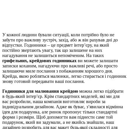
У кожної людини бували ситуації, коли потрібно було не
забути про важливу зустріч, захід, або ж він рахував дні до
відпустки. Годинники – це предмет інтер’єру, на який
постійно звертають увагу, так що залишене на них
нагадування не залишиться непоміченим. На таких
грифельних, крейдових годинниках
ви можете залишати
записки коханим, нагадуючи про важливі речі, або просто
залишаючи миле послання з побажанням хорошого дня.
Крейда, якою робляться малюнки, легко стирається і годинник
знову готовий передавати ваші послання.
Годинники для малювання крейдою
можна легко підібрати
в будь-який інтер’єр. Крім стандартних моделей, які ми для
вас розробили, наша компанія виготовляє вироби за
індивідуальним дизайном. Адже як буває, з’явилася відмінна
ідея для подарунка, але ринок пропонує тільки стандартні
форми і розміри. Щоб допомогти вам піднести саме той
подарунок, який ви задумали, а не якийсь знайшли, наш
дизайнер розробить для вас макет будь-якої складності для