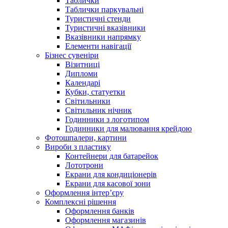
Таблички
Таблички паркувальні
Туристичні стенди
Туристичні вказівники
Вказівники напрямку
Елементи навігації
Бізнес сувеніри
Візитниці
Дипломи
Календарі
Кубки, статуетки
Світильники
Світильник нічник
Годинники з логотипом
Годинники для малювання крейдою
Фотошпалери, картини
Вироби з пластику
Контейнери для батарейок
Лототрони
Екрани для кондиціонерів
Екрани для касової зони
Оформлення інтер’єру
Комплексні рішення
Оформлення банків
Оформлення магазинів