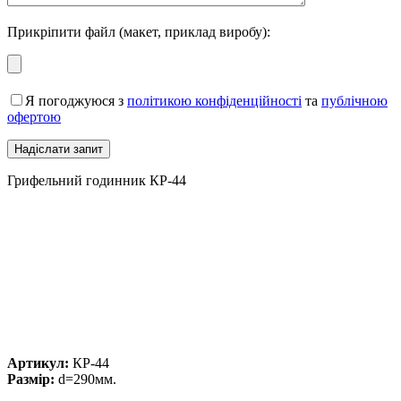
Прикріпити файл (макет, приклад виробу):
Я погоджуюся з
політикою конфіденційності
та
публічною
офертою
Грифельний годинник КР-44
Артикул:
КР-44
Размір:
d=290мм.