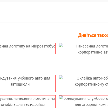
Дивіться тако
ГОТИПУ НА
БРЕНДУВАННЯ
НЕ АВТО
САМОКЛЕЮЧОЮ ПЛІВКОЮ
ВЕЛИКОГАБАРИТНОГО
ТРАНСПОРТУ –
БЕТОНОМІШАЛКИ
ОМОБІЛЯ В
БРЕНДУВАННЯ
ОМУ СТИЛІ
КОРПОРАТИВНОГО
АВТОМОБІЛЯ – ДРУК
ЛОГОТИПА НА АВТО
АННЯ
БРЕНДУВАННЯ, ОКЛЕЙКА