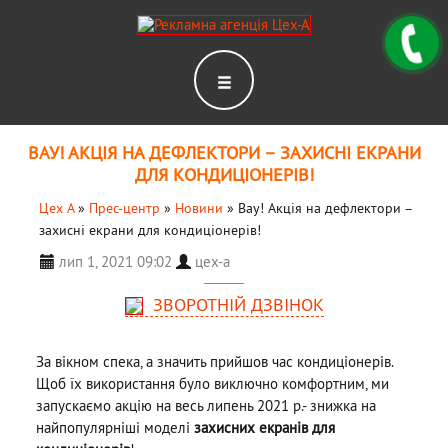
ВАУ! АКЦІЯ НА ДЕФЛЕКТОРИ – ЗАХИСНІ ЕКРАНИ
ДЛЯ КОНДИЦІОНЕРІВ!
Цех А
»
Прес-центр
»
Новини
»
Вау! Акція на дефлектори –
захисні екрани для кондиціонерів!
лип 1, 2021 09:02
цех-а
ЗВОРОТНІЙ ДЗВІНОК
За вікном спека, а значить прийшов час кондиціонерів.
Щоб їх використання було виключно комфортним, ми
запускаємо акцію на весь липень 2021 р.- знижка на
найпопулярніші моделі
захисних екранів для