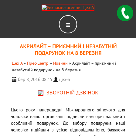
АКРИЛАЙТ – ПРИЄМНИЙ І НЕЗАБУТНІЙ
ПОДАРУНОК НА 8 БЕРЕЗНЯ
Цех А
»
Прес-центр
»
Новини
»
Акрилайт – приємний і
незабутній подарунок на 8 березня
бер 8, 2016 08:45
цех-а
ЗВОРОТНІЙ ДЗВІНОК
Цього року напередодні Міжнародного жіночого дня
чоловіки нашої організації піднесли нам оригінальний і
особливий подарунок. До вибору подарунка наші
чоловіки підійшли з усією відповідальністю, бажаючи