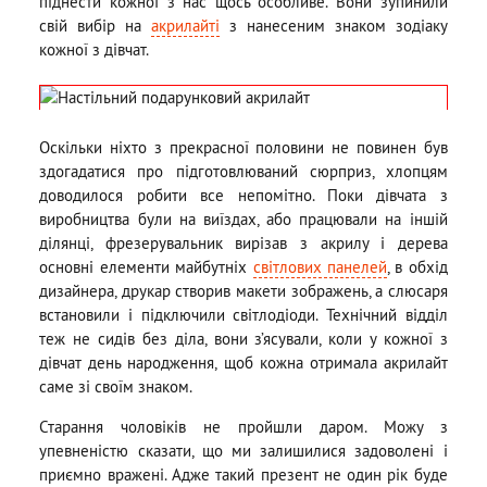
піднести кожної з нас щось особливе. Вони зупинили
свій вибір на
акрилайті
з нанесеним знаком зодіаку
кожної з дівчат.
Оскільки ніхто з прекрасної половини не повинен був
здогадатися про підготовлюваний сюрприз, хлопцям
доводилося робити все непомітно. Поки дівчата з
виробництва були на виїздах, або працювали на іншій
ділянці, фрезерувальник вирізав з акрилу і дерева
основні елементи майбутніх
світлових панелей
, в обхід
дизайнера, друкар створив макети зображень, а слюсаря
встановили і підключили світлодіоди. Технічний відділ
теж не сидів без діла, вони з’ясували, коли у кожної з
дівчат день народження, щоб кожна отримала акрилайт
саме зі своїм знаком.
Старання чоловіків не пройшли даром. Можу з
упевненістю сказати, що ми залишилися задоволені і
приємно вражені. Адже такий презент не один рік буде