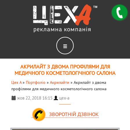
АКРИЛАЙТ З ДВОМА ПРОФІЛЯМИ ДЛЯ
МЕДИЧНОГО КОСМЕТОЛОГІЧНОГО САЛОНА
Цех А
»
Портфоліо
»
Акрилайти
»
Акрилайт з двома
профілями для медичного косметологічного салона
жов 22, 2018 16:15
цех-а
ЗВОРОТНІЙ ДЗВІНОК