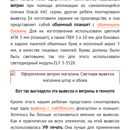
витрин
при помощи аппликации из самоклеющейся
пленки Oracal 641 серии, другие ребята монтировали
вывеску. Ее изготовили заранее на производстве, и она
представляет собой
объемный планшет
с
объемными
буквами
. Для их изготовления использовали цветной
АПК 3 мм (планшет), а также ПВХ 3 и 10 мм для боковых
и задних панелей объемных букв, и молочный акрил 3
мм, в качестве лицевых панелей. Буквы должны были
быть световыми, так что для этого использовали
светодиодный модуль ELF 3-3528.
Вот так выглядели эта вывеска и витрины в темноте
Кроме этого нашим ребятам предстояло смонтировать
еще одну
вывеску с лайтбоксом
,
флагштоки и планшет
.
Хотелось бы больше остановиться именно на вывеске.
Как и практически на всех элементах, на этой вывеске
использовалась
УФ печать
. Она лучше для применения