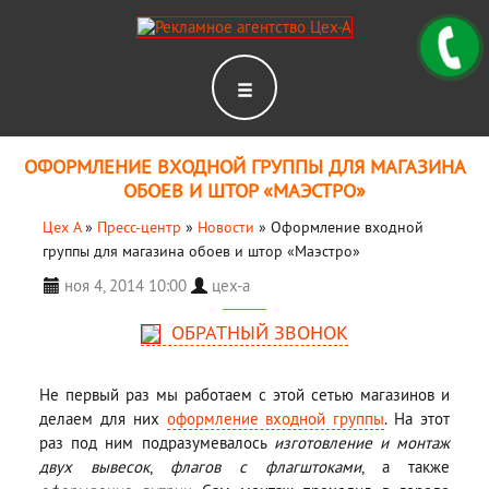
ОФОРМЛЕНИЕ ВХОДНОЙ ГРУППЫ ДЛЯ МАГАЗИНА
ОБОЕВ И ШТОР «МАЭСТРО»
Цех А
»
Пресс-центр
»
Новости
»
Оформление входной
группы для магазина обоев и штор «Маэстро»
ноя 4, 2014 10:00
цех-а
ОБРАТНЫЙ ЗВОНОК
Не первый раз мы работаем с этой сетью магазинов и
делаем для них
оформление входной группы
. На этот
раз под ним подразумевалось
изготовление и монтаж
двух вывесок
,
флагов с флагштоками
, а также