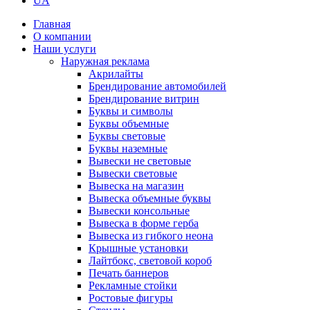
UA
Главная
О компании
Наши услуги
Наружная реклама
Акрилайты
Брендирование автомобилей
Брендирование витрин
Буквы и символы
Буквы объемные
Буквы световые
Буквы наземные
Вывески не световые
Вывески световые
Вывеска на магазин
Вывеска объемные буквы
Вывески консольные
Вывеска в форме герба
Вывеска из гибкого неона
Крышные установки
Лайтбокс, световой короб
Печать баннеров
Рекламные стойки
Ростовые фигуры