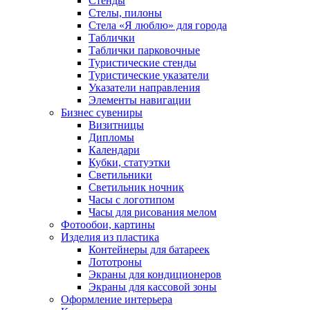
Стенды
Стелы, пилоны
Стела «Я люблю» для города
Таблички
Таблички парковочные
Туристические стенды
Туристические указатели
Указатели направления
Элементы навигации
Бизнес сувениры
Визитницы
Дипломы
Календари
Кубки, статуэтки
Светильники
Светильник ночник
Часы с логотипом
Часы для рисования мелом
Фотообои, картины
Изделия из пластика
Контейнеры для батареек
Лототроны
Экраны для кондиционеров
Экраны для кассовой зоны
Оформление интерьера