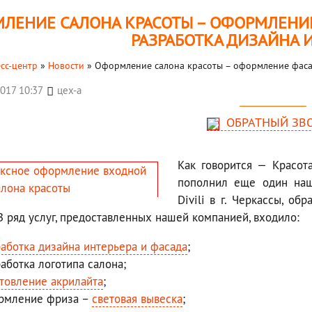
ЛЕНИЕ САЛОНА КРАСОТЫ – ОФОРМЛЕНИЕ 
РАЗРАБОТКА ДИЗАЙНА 
сс-центр
»
Новости
»
Оформление салона красоты – оформление фасад
2017 10:37
цех-а
ОБРАТНЫЙ ЗВ
Как говорится — Красот
пополнил еще один наш 
Divili в г. Черкассы, об
 В ряд услуг, предоставленных нашей компанией, входило:
работка дизайна интерьера и фасада
;
аботка логотипа салона;
отовление акрилайта
;
рмление фриза –
световая вывеска
;