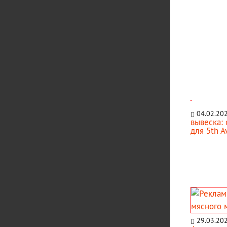
04.02.20
вывеска:
для 5th A
29.03.20