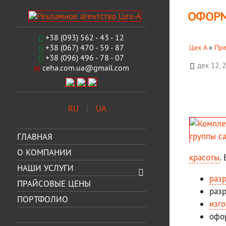
ОФОРМ
+38 (093) 562 - 43 - 12
+38 (067) 470 - 59 - 87
Цех А
»
Пре
+38 (096) 496 - 78 - 07
дек 12, 
ceha.com.ua@gmail.com
RU
UA
ГЛАВНАЯ
О КОМПАНИИ
красоты
.
НАШИ УСЛУГИ
раз
ПРАЙСОВЫЕ ЦЕНЫ
разр
ПОРТФОЛИО
изг
офо