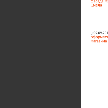
фасада м
Смела
09.09.20
оформлен
магазина