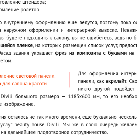
отовление штендера;
рмление ролетов.
о внутреннему оформлению еще ведутся, поэтому пока о
а наружном оформлении и интерьерной вывеске. Неважн
вы будете подходить к салону, вы не ошибетесь, ведь по
щейся пленке
, на которых размещен список услуг, предо
асад здания украшает
фриз из композита с буквами на
ветом.
Для оформления интерь
панели, как
акрилайт
. Св
никто другой подойдет
 Divili большого размера — 1185х600 мм, то его необхо
е изображение.
тия осталось не так много времени, еще буквально несколь
 услуг beauty house Divili. Мы же в свою очередь жела
 на дальнейшее плодотворное сотрудничество.