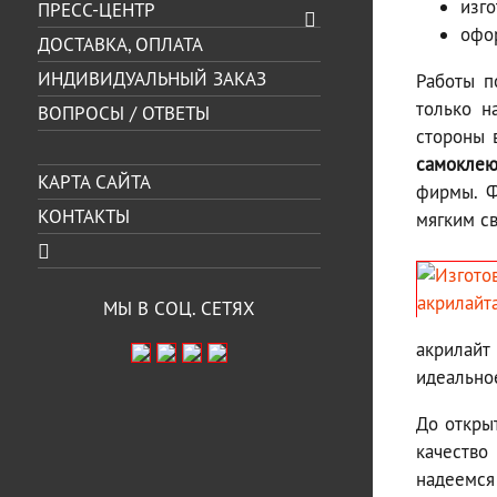
изг
ПРЕСС-ЦЕНТР
офо
ДОСТАВКА, ОПЛАТА
ИНДИВИДУАЛЬНЫЙ ЗАКАЗ
Работы п
только н
ВОПРОСЫ / ОТВЕТЫ
стороны 
самоклею
КАРТА САЙТА
фирмы. Ф
КОНТАКТЫ
мягким с
МЫ В СОЦ. СЕТЯХ
акрилайт
идеально
До откры
качество
надеемся