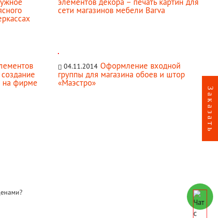
ружное
элементов декора – печать картин для
ясного
сети магазинов мебели Barva
еркассах
лементов
Оформление входной
04.11.2014
 создание
группы для магазина обоев и штор
 на фирме
«Маэстро»
ценами?