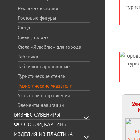
ЗГОТОВЛЕНИЕ УЛИЧНОГО,
ГОРОДСКАЯ НА
Рекламные стойки
ТУРИСТИЧЕСКОГО
УКАЗАТЕЛИ НА
Ростовые фигуры
ИНФОРМАЦИОННОГО
СТЕНДА
УЛИЧН
Стенды
ИНФОРМАЦИ
Стелы, пилоны
ТУРИСТИЧ
УКАЗАТЕЛЬ 
Стела «Я люблю» для города
Таблички
ГОРОДСКАЯ СИСТЕМА
Таблички парковочные
ОРИЕНТИРОВАНИЯ —
ТУРИСТИЧЕСКИЙ
Туристические стенды
ИНФОРМАЦИОННЫЙ
Туристические указатели
УКАЗАТЕЛЬ
Указатели направления
Ул
Элементы навигации
БИЗНЕС СУВЕНИРЫ
ФОТООБОИ, КАРТИНЫ
ИЗДЕЛИЯ ИЗ ПЛАСТИКА