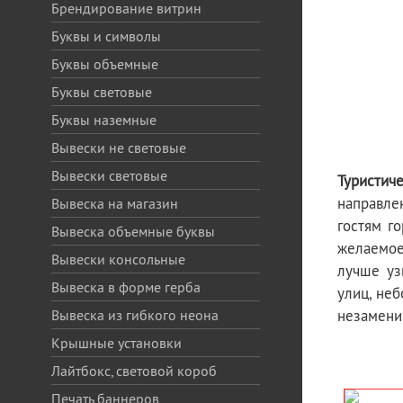
Брендирование витрин
Буквы и символы
Буквы объемные
Буквы световые
Буквы наземные
Вывески не световые
Вывески световые
Туристич
направле
Вывеска на магазин
гостям г
Вывеска объемные буквы
желаемое
Вывески консольные
лучше уз
Вывеска в форме герба
улиц, не
Вывеска из гибкого неона
незамени
Крышные установки
Лайтбокс, световой короб
Печать баннеров