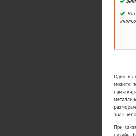
Вни
Что 
кнопк
Один из 
можете п
памятки, 
металлич
размерам
знак непо
При зака
дизайн б