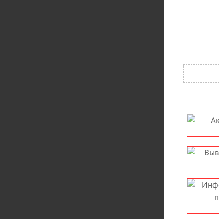
АКРИЛАЙТЫ, СВЕТОВЫЕ
БРЕНДИРО
ПАНЕЛИ
ОФОРМЛ
АВТОМОБ
ЫВЕСКА ИЗ ГИБКОГО (LED,
ВЫВЕСКИ П
ФЛЕКС) НЕОНА
КРОНШТЕЙН, К
ДВУХСТОРОННЯ
ИНФОРМАЦИОННЫЕ
КРЫШНЫЕ УС
СТЕНДЫ, УГОЛОК
НАКРЫШНЫЕ 
ПОКУПАТЕЛЯ
НЕ СВЕТОВЫЕ