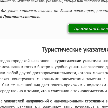
мание!
Вы можете заказать указатели, стенды или таблички ин
бы узнать стоимость изделия по Вашим параметрам, достат
ой
Просчитать стоимость
.
Туристические указате
видов городской навигации –
туристические указатели на
омочь вашим гостям быстро и удобно узнать направление д
или любой другой достопримечательности, которая может заи
еская конструкция с коваными элементами заметна с 
. Сам ее внешний вид дает понять прохожим и водителям 
средственно в землю, что в сочетании с технологическими
зе
указателей направлений с навигационными стрелками
, 
удущего изделия, мы учитывает ваши пожелания и пот