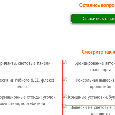
Остались вопро
Смотрите так ж
ВАНИЕ,
ВЫВЕСКА В ВИДЕ ГЕРБА И
ЕНИЕ
НАЦИОНАЛЬНОЙ
ИЛЕЙ
СИМВОЛИКИ ДЛЯ
ГОСУДАРСТВЕННЫХ
АНЕЛЬ-
ВЫСТАВОЧНЫЙ СТЕНД,
УЧРЕЖДЕНИЙ
ОНСОЛЬНАЯ
РЕКЛАМНАЯ СТОЙКА
Я ВЫВЕСКА
ТАНОВКИ,
ЛАЙТБОКС, СВЕТОВОЙ
ВЫВЕСКИ
КОРОБ
 ФАСАДНЫЕ
ОБЪЕМНЫЕ РЕКЛАМНЫЕ