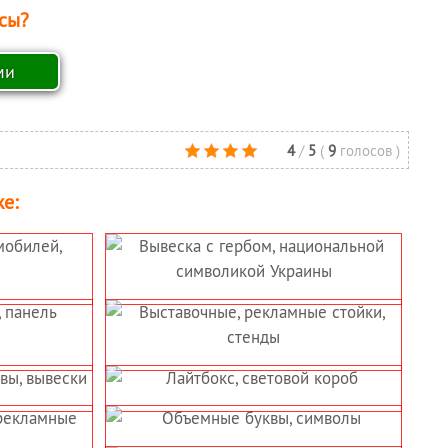
сы?
4
/
5
(
9
голосов
)
е: