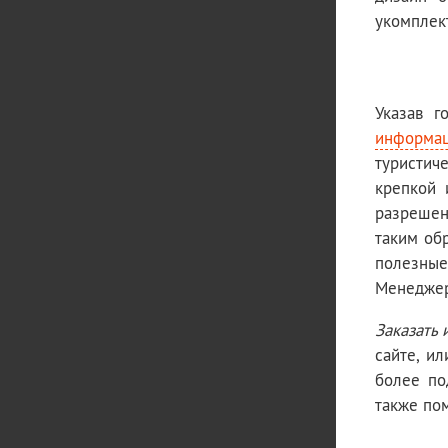
укомплек
Указав г
информац
туристич
крепкой 
разрешен
таким об
полезные
Менеджер
Заказать 
сайте, и
более по
также по