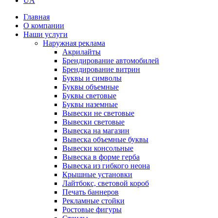
UA
Главная
О компании
Наши услуги
Наружная реклама
Акрилайты
Брендирование автомобилей
Брендирование витрин
Буквы и символы
Буквы объемные
Буквы световые
Буквы наземные
Вывески не световые
Вывески световые
Вывеска на магазин
Вывеска объемные буквы
Вывески консольные
Вывеска в форме герба
Вывеска из гибкого неона
Крышные установки
Лайтбокс, световой короб
Печать баннеров
Рекламные стойки
Ростовые фигуры