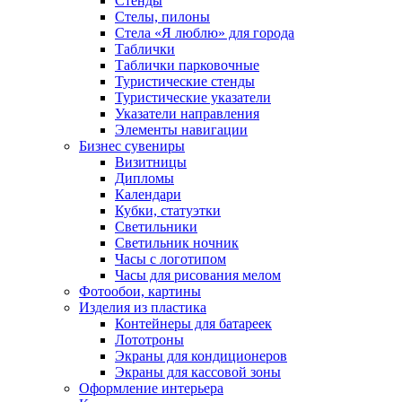
Стенды
Стелы, пилоны
Стела «Я люблю» для города
Таблички
Таблички парковочные
Туристические стенды
Туристические указатели
Указатели направления
Элементы навигации
Бизнес сувениры
Визитницы
Дипломы
Календари
Кубки, статуэтки
Светильники
Светильник ночник
Часы с логотипом
Часы для рисования мелом
Фотообои, картины
Изделия из пластика
Контейнеры для батареек
Лототроны
Экраны для кондиционеров
Экраны для кассовой зоны
Оформление интерьера