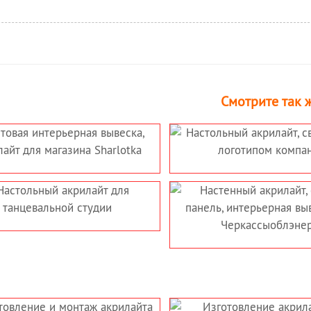
Смотрите так ж
АКРИЛАЙТ,
НАСТОЛЬНЫЙ АКРИЛАЙТ С
НИК С
ЛОГОТИПОМ КОМПАНИИ
КОМПАНИИ
КРИЛАЙТ,
НАСТЕННЫЙ АКРИЛАЙТ,
ПАНЕЛЬ,
СВЕТОВАЯ ПАНЕЛЬ ДЛЯ
 ВЫВЕСКА
СТОМАТОЛОГИИ —
ОБЛЭНЕРГО
ПРОЗРАЧНАЯ СВЕТОВАЯ
ВЫВЕСКА ИЗ АКРИЛА
ПОДАРОЧНЫЙ АКРИЛАЙТ —
НАСТОЛЬНЫЙ
СВЕТИЛЬНИК-НОЧНИК
LOVE В ВИДЕ СЕРДЕЦ