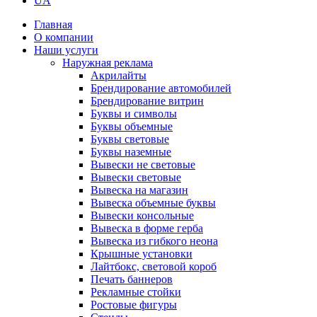
UA
Главная
О компании
Наши услуги
Наружная реклама
Акрилайты
Брендирование автомобилей
Брендирование витрин
Буквы и символы
Буквы объемные
Буквы световые
Буквы наземные
Вывески не световые
Вывески световые
Вывеска на магазин
Вывеска объемные буквы
Вывески консольные
Вывеска в форме герба
Вывеска из гибкого неона
Крышные установки
Лайтбокс, световой короб
Печать баннеров
Рекламные стойки
Ростовые фигуры