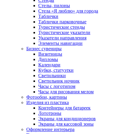
Стенды
Стелы, пилоны
Стела «Я люблю» для города
Таблички
Таблички парковочные
Туристические стенды
Туристические указатели
Указатели направления
Элементы навигации
Бизнес сувениры
Визитницы
Дипломы
Календари
Кубки, статуэтки
Светильники
Светильник ночник
Часы с логотипом
Часы для рисования мелом
Фотообои, картины
Изделия из пластика
Контейнеры для батареек
Лототроны
Экраны для кондиционеров
Экраны для кассовой зоны
Оформление интерьера