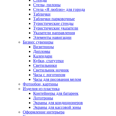
Стенды
Стелы, пилоны
Стела «Я люблю» для города
Таблички
Таблички парковочные
Туристические стенды
Туристические указатели
Указатели направления
Элементы навигации
Бизнес сувениры
Визитницы
Дипломы
Календари
Кубки, статуэтки
Светильники
Светильник ночник
Часы с логотипом
Часы для рисования мелом
Фотообои, картины
Изделия из пластика
Контейнеры для батареек
Лототроны
Экраны для кондиционеров
Экраны для кассовой зоны
Оформление интерьера