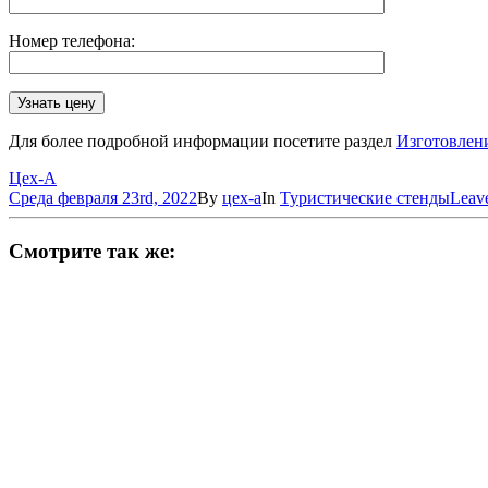
Номер телефона:
Для более подробной информации посетите раздел
Изготовлен
Цех-А
Среда февраля 23rd, 2022
By
цех-а
In
Туристические стенды
Leav
Смотрите так же: