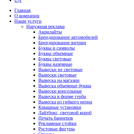
UA
Главная
О компании
Наши услуги
Наружная реклама
Акрилайты
Брендирование автомобилей
Брендирование витрин
Буквы и символы
Буквы объемные
Буквы световые
Буквы наземные
Вывески не световые
Вывески световые
Вывеска на магазин
Вывеска объемные буквы
Вывески консольные
Вывеска в форме герба
Вывеска из гибкого неона
Крышные установки
Лайтбокс, световой короб
Печать баннеров
Рекламные стойки
Ростовые фигуры