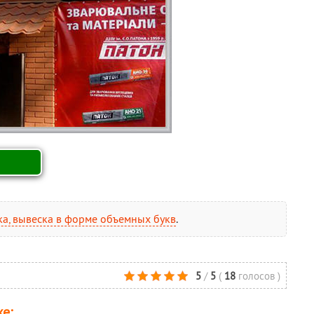
а, вывеска в форме объемных букв
.
5
/
5
(
18
голосов
)
е: