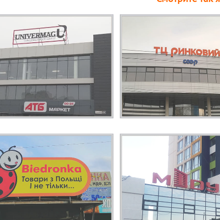
Ы, ВЫВЕСКА
КРЫШНАЯ СВЕТОВАЯ
 ЦЕНТРА НА
ВЫВЕСКА, ЛАЙТБОКС ДЛЯ
ТОВЛЕНИЕ И
ПРОДУКТОВОГО МАГАЗИНА
АЖ
ВЕСКА НА
ОБЪЕМНЫЕ БУКВЫ С
АНИЯ —
ВНУТРЕННИМ ПОДСВЕТОМ
КОМПЛЕКС
А, КИЕВСКАЯ
ТЬ