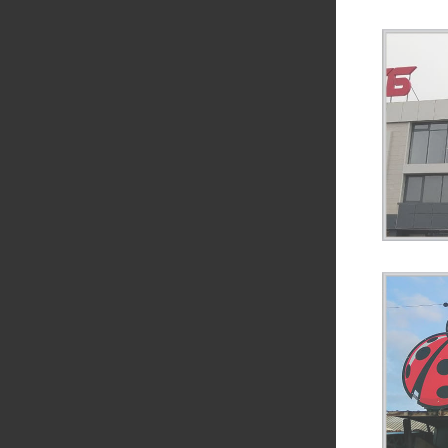
СВЕТОВАЯ КРЫШНАЯ
КРЫШНЫЕ БУКВ
УСТАНОВКА, ВЫВЕСКА ИЗ
ДЛЯ ТОРГОВОГО
АКРИЛА ДЕНЬ/НОЧЬ
КРЫШЕ — ИЗГО
(BLACK&WHITE) ДЛЯ
МОНТ
УНИВЕРМАГА
Е СВЕТОВАЯ ВЫВЕСКА НА
СВЕТОВАЯ ВЫ
КРЫШЕ ДЛЯ
КРЫШЕ ЗД
РОДУКТОВОГО МАГАЗИНА
ЖИЛИЩНЫЙ 
МОДУЛЬ, Г. БУЧ
ОБЛАС