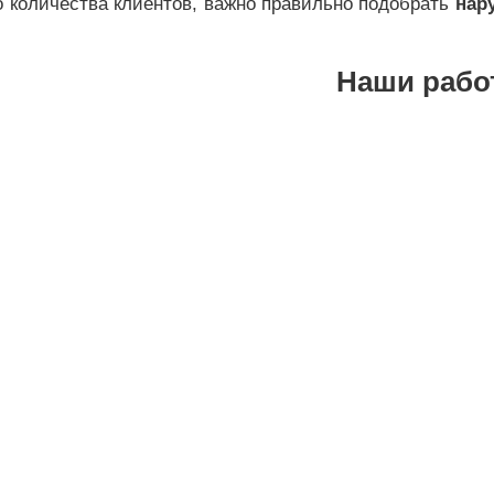
 количества клиентов, важно правильно подобрать
нар
Наши рабо
 ФАСАДА
ОБЛИЦОВКА МАФА,
АРЬКА
КИОСКА КОМПОЗИТОМ
ЕВЫМИ
(АЛЮМИНИЕВЫМИ
ТНЫМИ
КОМПОЗИТНЫМИ
ЯМИ
ПАНЕЛЯМИ)
МНОЕ
ИЗГОТОВЛЕНИЕ
Е МАФА,
РЕКЛАМНОЙ ВЫВЕСКИ
ННЕРАМИ
ДЛЯ МАФА, МАГАЗИНА
СЛАДОСТЕЙ