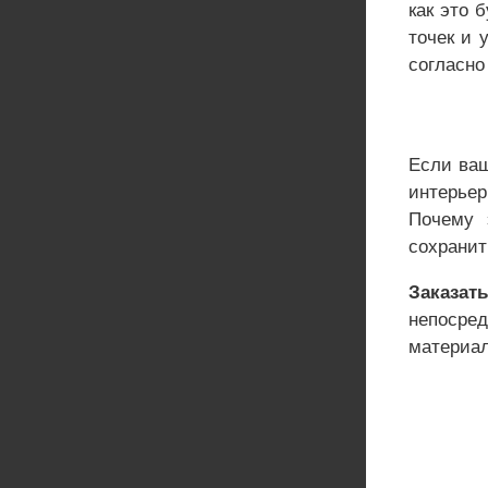
как это 
точек и 
согласно
Если ваш
интерьер
Почему 
сохранит
Заказа
непосред
материал