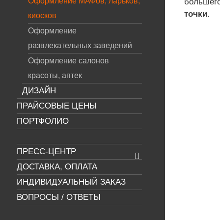
Оформление МАФов, ларьков,
большего
точки
.
киосков
Оформление
развлекательных заведений
Оформление салонов
ОФОРМЛЕНИЕ
ОБЛИЦОВКА
красоты, аптек
НАРУЖНОЙ РЕКЛАМОЙ
МАФА, Л
АФА, ЛАРЬКА, КИОСКА
АЛЮМИНИ
ДИЗАЙН
КОМПОЗИ
ПРАЙСОВЫЕ ЦЕНЫ
ПАНЕЛ
ПОРТФОЛИО
ПРЕСС-ЦЕНТР
ДОСТАВКА, ОПЛАТА
ФОРМЛЕНИЕ, ОКЛЕЙКА
РЕКЛА
ИНДИВИДУАЛЬНЫЙ ЗАКАЗ
ВИТРИН МАФА,
ОФОРМЛЕНИ
ВОПРОСЫ / ОТВЕТЫ
ИНТЕРНЕТ КЛУБА
КИОСКА БА
РЕКЛАМОЙ