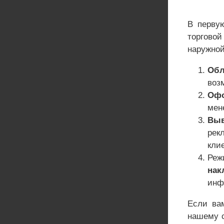
В перву
торговой
наружной
Обл
воз
Офо
мен
Выв
рек
клие
Реж
нак
инф
Если ва
нашему с