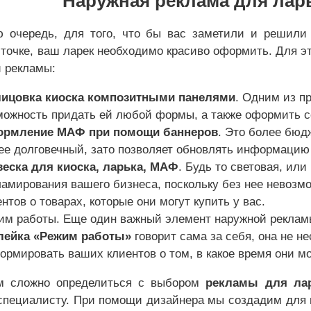
Наружная реклама для лар
ю очередь, для того, что бы вас заметили и решили
 точке, ваш ларек необходимо красиво оформить. Для 
 рекламы:
ицовка киоска композитными панелями
. Одним из п
можность придать ей любой формы, а также оформить с
рмление МАФ при помощи баннеров
. Это более бюд
ее долговечный, зато позволяет обновлять информацию
еска для киоска, ларька, МАФ
. Будь то световая, ил
ламирования вашего бизнеса, поскольку без нее невоз
нтов о товарах, которые они могут купить у вас.
им работы. Еще один важный элемент наружной рекламы
лейка «Режим работы»
говорит сама за себя, она не 
ормировать ваших клиентов о том, в какое время они мо
м сложно определиться с выбором
рекламы для ла
пециалисту. При помощи дизайнера мы создадим для ва