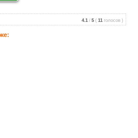
4.1
/
5
(
11
голосов
)
же: