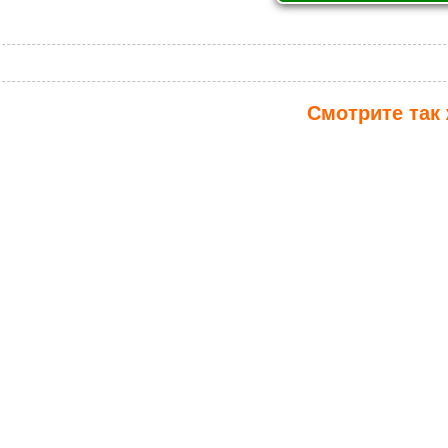
Смотрите так 
ЕНИЕ,
КОМПЛЕКСНОЕ
ТООБОЕВ
ОФОРМЛЕНИЕ БАНКОВ
ОИ ПОД
З)
КСНОЕ
КОМПЛЕКСНОЕ
ЕНИЕ
ОФОРМЛЕНИЕ САЛОНОВ
, КАФЕ,
КРАСОТЫ, АПТЕК